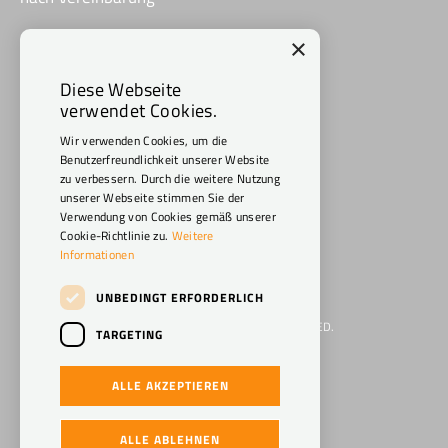
×
Social Media
Diese Webseite
verwendet Cookies.
Wir verwenden Cookies, um die
Benutzerfreundlichkeit unserer Website
zu verbessern. Durch die weitere Nutzung
unserer Webseite stimmen Sie der
Verwendung von Cookies gemäß unserer
Cookie-Richtlinie zu.
Weitere
Informationen
UNBEDINGT ERFORDERLICH
WWW.CARAVAN-MACHEL.DE 2026. ALL RIGHTS RESERVED.
TARGETING
IMPRESSUM
ALLE AKZEPTIEREN
DATENSCHUTZERKLÄRUNG
POWERED BY EMPORI CMS
ALLE ABLEHNEN