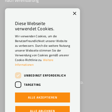
nach Vereinbarung
×
Social Media
Diese Webseite
verwendet Cookies.
Wir verwenden Cookies, um die
Benutzerfreundlichkeit unserer Website
zu verbessern. Durch die weitere Nutzung
unserer Webseite stimmen Sie der
Verwendung von Cookies gemäß unserer
Cookie-Richtlinie zu.
Weitere
Informationen
UNBEDINGT ERFORDERLICH
WWW.CARAVAN-MACHEL.DE 2026. ALL RIGHTS RESERVED.
TARGETING
IMPRESSUM
ALLE AKZEPTIEREN
DATENSCHUTZERKLÄRUNG
POWERED BY EMPORI CMS
ALLE ABLEHNEN